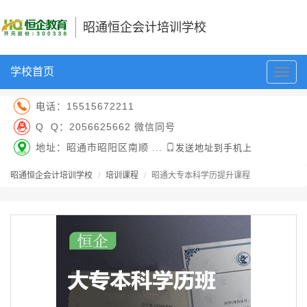
昭通恒企会计培训学校
学校首页
切
换
导
电话：
15515672211
航
Q Q：
2056625662 微信同号
地址：昭通市昭阳区南顺 ...
发送地址到手机上
昭通恒企会计培训学校
培训课程
昭通大专本科学历提升课程