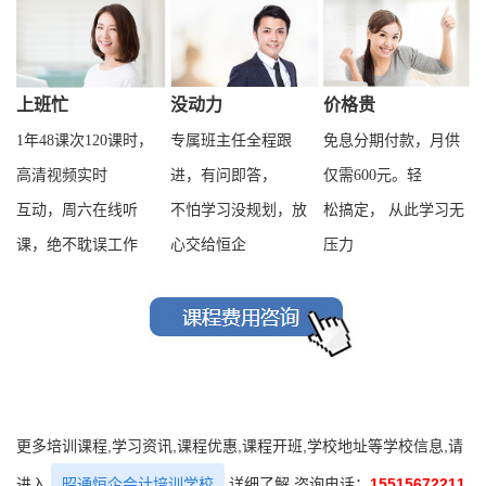
上班忙
没动力
价格贵
1年48课次120课时，
专属班主任全程跟
免息分期付款，月供
高清视频实时
进，有问即答，
仅需600元。轻
互动，周六在线听
不怕学习没规划，放
松搞定， 从此学习无
课，绝不耽误工作
心交给恒企
压力
更多培训课程,学习资讯,课程优惠,课程开班,学校地址等学校信息,请
进入
昭通恒企会计培训学校
详细了解 咨询电话：
15515672211